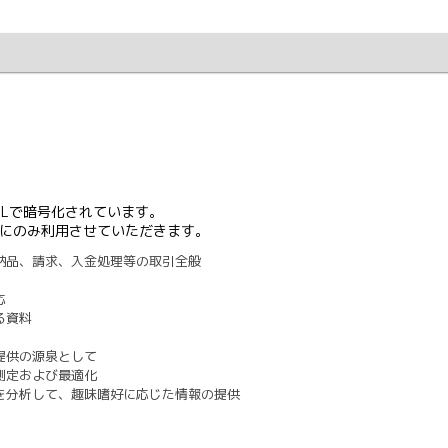
SLで暗号化されています。
にのみ利用させていただきます。
納品、請求、入金処理等の取引全般
応
る資料
提供の源泉として
測定および最適化
を分析して、趣味嗜好に応じた情報の提供