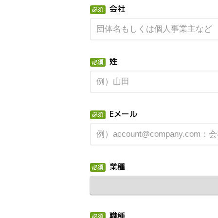
会社
姓
Eメール
業種
職種