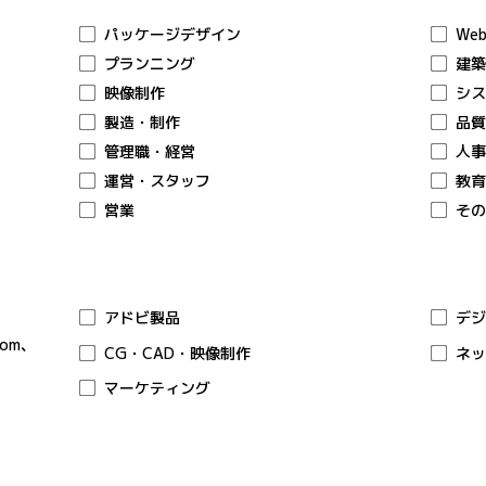
パッケージデザイン
We
プランニング
建
映像制作
シ
製造・制作
品
管理職・経営
人
運営・スタッフ
教
営業
そ
アドビ製品
デ
om、
CG・CAD・映像制作
ネ
マーケティング