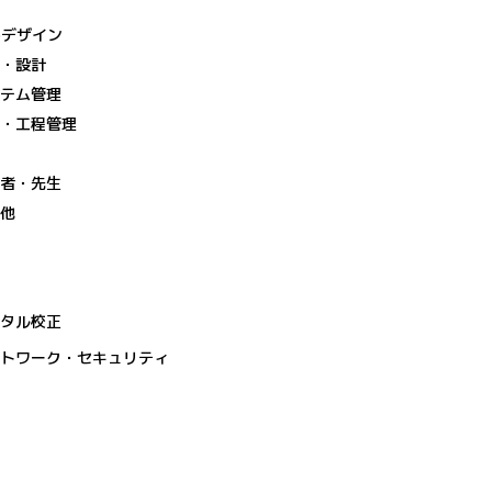
bデザイン
築・設計
ステム管理
質・工程管理
事
育者・先生
の他
ジタル校正
ットワーク・セキュリティ